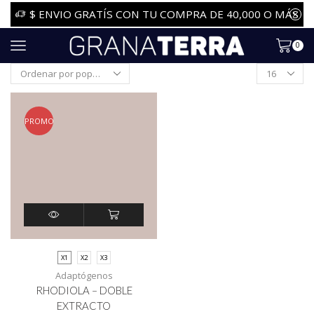
$ ENVIO GRATÍS CON TU COMPRA DE 40,000 O MÁS
0
PROMO
X1
X2
X3
Adaptógenos
RHODIOLA – DOBLE
EXTRACTO