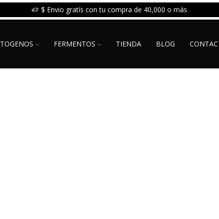
$ Envio gratís con tu compra de 40,000 o más
PTOGENOS
FERMENTOS
TIENDA
BLOG
CONTAC