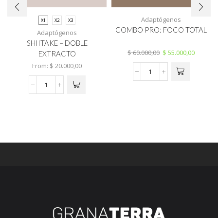
Adaptógenos
X1
X2
X3
COMBO PRO: FOCO TOTAL
Adaptógenos
SHIITAKE – DOBLE
$
60.000,00
$
55.000,00
EXTRACTO
From:
$
20.000,00