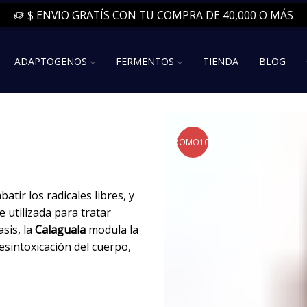
$ ENVIO GRATÍS CON TU COMPRA DE 40,000 O MÁS
ADAPTOGENOS
FERMENTOS
TIENDA
BLOG
PROMO
10%
atir los radicales libres, y
 utilizada para tratar
asis, la
Calaguala
modula la
esintoxicación del cuerpo,