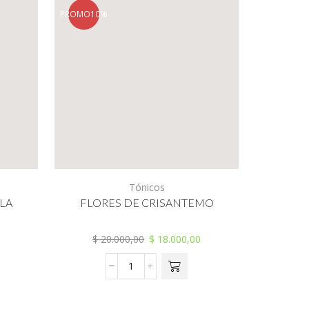
PROMO
10%
PROMO
10%
Tónicos
LA
FLORES DE CRISANTEMO
F
$
20.000,00
$
18.000,00
$
20